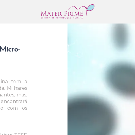
Micro-
lina tem a
a. Milhares
antes, mas,
 encontrará
so com os