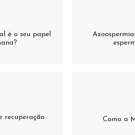
al é o seu papel
Azoospermia:
mana?
esperm
e recuperação
Como a M